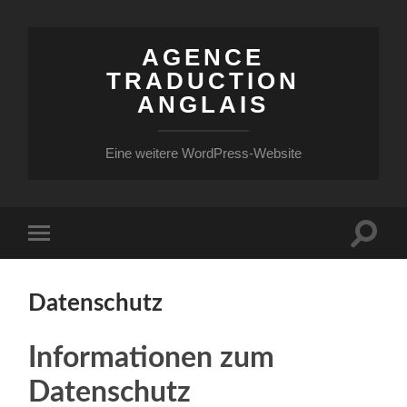
AGENCE
TRADUCTION
ANGLAIS
Eine weitere WordPress-Website
Suchfe
Mobile-
ein-/a
Menü
ein-/ausblenden
Datenschutz
Informationen zum
Datenschutz